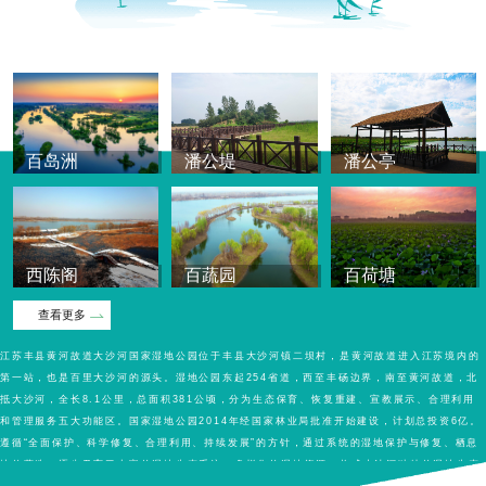
百岛洲
潘公堤
潘公亭
西陈阁
百蔬园
百荷塘
查看更多
江苏丰县黄河故道大沙河国家湿地公园位于丰县大沙河镇二坝村，是黄河故道进入江苏境内的
第一站，也是百里大沙河的源头。湿地公园东起254省道，西至丰砀边界，南至黄河故道，北
抵大沙河，全长8.1公里，总面积381公顷，分为生态保育、恢复重建、宣教展示、合理利用
和管理服务五大功能区。国家湿地公园2014年经国家林业局批准开始建设，计划总投资6亿。
遵循“全面保护、科学修复、合理利用、持续发展”的方针，通过系统的湿地保护与修复、栖息
地的营造，逐步孕育了丰富的湿地生态系统，多样化的湿地资源，构成大沙河独特的湿地生态
系统，是生物多样性集中和生产力较高的地带，构成了巨大的物种基因库。同时，湿地公园通