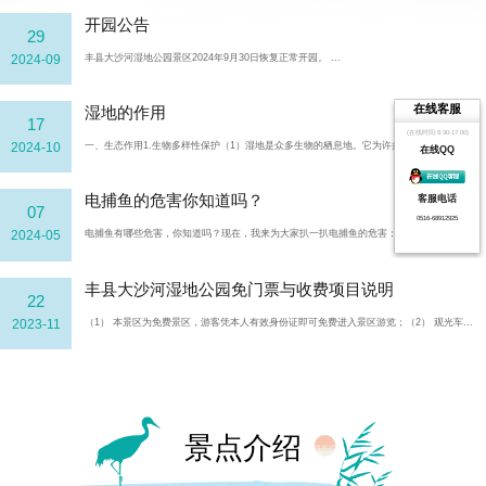
开园公告
29
2024-09
丰县大沙河湿地公园景区2024年9月30日恢复正常开园。 ...
在线客服
湿地的作用
17
(在线时间:9:30-17:00)
2024-10
一、生态作用1.生物多样性保护（1）湿地是众多生物的栖息地。它为许多动植物提供了适宜的生存环境，包括...
在线QQ
电捕鱼的危害你知道吗？
客服电话
07
0516-68912925
2024-05
电捕鱼有哪些危害，你知道吗？现在，我来为大家扒一扒电捕鱼的危害：一、 ...
丰县大沙河湿地公园免门票与收费项目说明
22
2023-11
（1） 本景区为免费景区，游客凭本人有效身份证即可免费进入景区游览；（2） 观光车、自行车属...
景点介绍