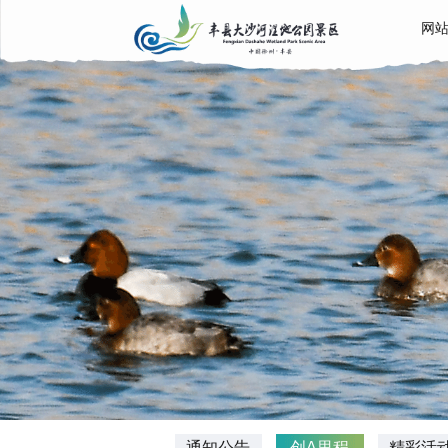
网
通知公告
创A里程
精彩活